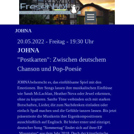
Direkt zum Seiteninhalt
Menü überspringen
JOHNA
20.05.2022 - Freitag - 19:30 Uhr
JOHNA
"Postkarten": Zwischen deutschem
Chanson und Pop-Poesie
JOHNA beherrscht es, das einfühlsame Spiel mit den
Emotionen. Ihre Songs lassen ihre musikalischen Einflüsse
wie Sarah McLachlan, Heather Nova oder Jewel erkennen,
ohne zu kopieren. Sanfte Töne verbinden sich mit starken
Botschaften, Lieder, die zum Nachdenken einladen oder
einfach Spaß machen und die Gefühle tanzen lassen. Bis jetzt
präsentierte die Musikerin ihre Eigenkompositionen
ausschließlich auf Englisch. Ihr bisher erster und einziger,
deutscher Song "Sommertag" findet sich auf ihrer EP
„Mountains“ aus dem Jahr 2018. Doch der künstlerische