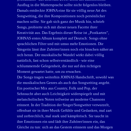
Ausflug in die Muttersprache sollte nicht folgenlos bleiben.
Damals entdeckte JOHNA eine für sie völlig neue Art des
Songwriting, die ihre Kompositionen noch persönlicher
machen sollte. Sie gab sich ganz der Musik hin, schrieb
Songs, probierte sich mit dieser neuen Facette ihrer
Kreativität aus. Das Ergebnis dieser Reise ist „Postkarten“,
JOHNAS erstes Album komplett auf Deutsch: Songs ohne
sprachlichen Filter und mit umso mehr Emotionen. Die
Sängerin lässt ihre Zuhörer/innen noch ein bisschen näher an
sich heran. Der musikalische Wandel wirkt dabei völlig
natürlich, fast schon selbstverständlich - wie eine
schlummernde Gelegenheit, die nur auf den richtigen
Moment gewartet hatte, um zu erwachen.
Die Songs tragen weiterhin JOHNAS Handschrift, sowohl was
die musikalischen Genres als auch das Songwriting angeht.
Ein poetischer Mix aus Country, Folk und Pop, der
Sehnsucht aber auch Leichtigkeit widerspiegelt und mit
melancholischen Noten teilweise an moderne Chansons
erinnert. In der Tradition der Singer/Songwriter verwurzelt,
offenbart sie in ihrer Musik Gefühle und Gedanken, mal zart
und zerbrechlich, mal stark und kämpferisch. Sie taucht in
ihre Emotionen ein und lädt ihre Zuhörer/innen ein, das
Gleiche zu tun: sich an das Gestern erinnern und das Morgen