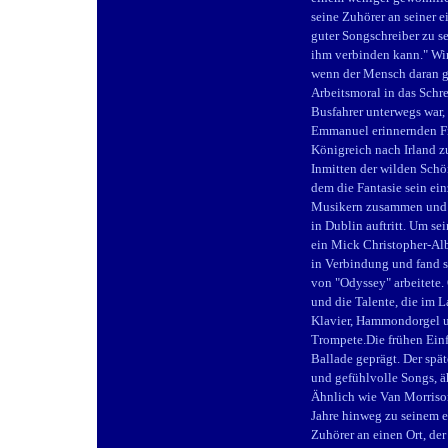
seine Zuhörer an seiner 
guter Songschreiber zu s
ihm verbinden kann." Wir
wenn der Mensch daran gl
Arbeitsmoral in das Schr
Busfahrer unterwegs war,
Emmanuel erinnernden Fin
Königreich nach Irland zu
Inmitten der wilden Schö
Menü überspringen
dem die Fantasie sein ein
Musikern zusammen und w
in Dublin auftritt. Um s
ein Mick Christopher-Albu
in Verbindung und fand s
von "Odyssey" arbeitete.
und die Talente, die im
Klavier, Hammondorgel u
Trompete.Die frühen Ein
Ballade geprägt. Der spä
und gefühlvolle Songs, ä
Ähnlich wie Van Morrison
Jahre hinweg zu seinem ei
Zuhörer an einen Ort, der