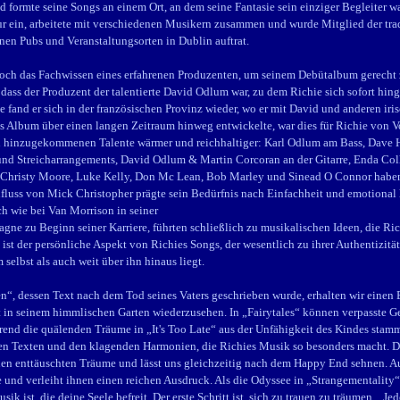
d formte seine Songs an einem Ort, an dem seine Fantasie sein einziger Begleiter wa
ur ein, arbeitete mit verschiedenen Musikern zusammen und wurde Mitglied der tra
nen Pubs und Veranstaltungsorten in Dublin auftrat.
och das Fachwissen eines erfahrenen Produzenten, um seinem Debütalbum gerecht z
 dass der Produzent der talentierte David Odlum war, zu dem Richie sich sofort hin
 fand er sich in der französischen Provinz wieder, wo er mit David und anderen i
as Album über einen langen Zeitraum hinweg entwickelte, war dies für Richie von V
n hinzugekommenen Talente wärmer und reichhaltiger: Karl Odlum am Bass, Dave
nd Streicharrangements, David Odlum & Martin Corcoran an der Gitarre, Enda Col
 Christy Moore, Luke Kelly, Don Mc Lean, Bob Marley und Sinead O Connor haben 
influss von Mick Christopher prägte sein Bedürfnis nach Einfachheit und emotiona
ch wie bei Van Morrison in seiner
ne zu Beginn seiner Karriere, führten schließlich zu musikalischen Ideen, die Ri
s ist der persönliche Aspekt von Richies Songs, der wesentlich zu ihrer Authentizitä
m selbst als auch weit über ihn hinaus liegt.
“, dessen Text nach dem Tod seines Vaters geschrieben wurde, erhalten wir einen Ei
 in seinem himmlischen Garten wiederzusehen. In „Fairytales“ können verpasste G
rend die quälenden Träume in „It's Too Late“ aus der Unfähigkeit des Kindes stamme
n Texten und den klagenden Harmonien, die Richies Musik so besonders macht. Das
nen enttäuschten Träume und lässt uns gleichzeitig nach dem Happy End sehnen. A
e und verleiht ihnen einen reichen Ausdruck. Als die Odyssee in „Strangementality
sik ist, die deine Seele befreit. Der erste Schritt ist, sich zu trauen zu träumen. „