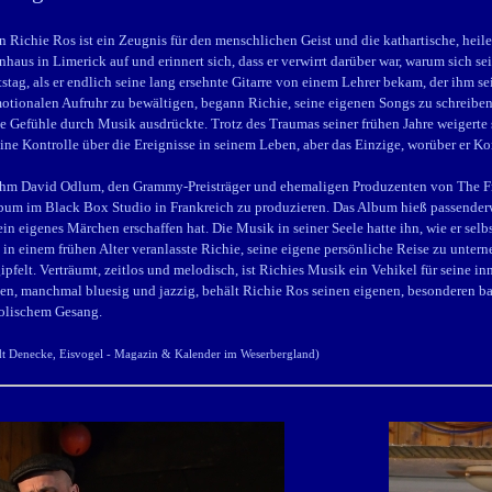
 Richie Ros ist ein Zeugnis für den menschlichen Geist und die kathartische, hei
nhaus in Limerick auf und erinnert sich, dass er verwirrt darüber war, warum sich se
stag, als er endlich seine lang ersehnte Gitarre von einem Lehrer bekam, der ihm se
otionalen Aufruhr zu bewältigen, begann Richie, seine eigenen Songs zu schreiben
ine Gefühle durch Musik ausdrückte. Trotz des Traumas seiner frühen Jahre weigert
eine Kontrolle über die Ereignisse in seinem Leben, aber das Einzige, worüber er Kon
 ihm David Odlum, den Grammy-Preisträger und ehemaligen Produzenten von The Fra
lbum im Black Box Studio in Frankreich zu produzieren. Das Album hieß passenderw
sein eigenes Märchen erschaffen hat. Die Musik in seiner Seele hatte ihn, wie er selb
in einem frühen Alter veranlasste Richie, seine eigene persönliche Reise zu untern
felt. Verträumt, zeitlos und melodisch, ist Richies Musik ein Vehikel für seine i
, manchmal bluesig und jazzig, behält Richie Ros seinen eigenen, besonderen ba
olischem Gesang.
dt Denecke, Eisvogel - Magazin & Kalender im Weserbergland
)