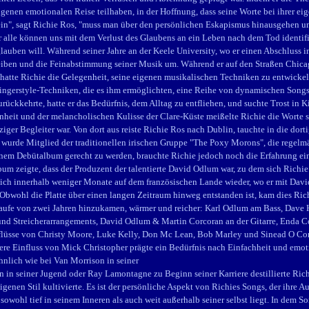
eigenen emotionalen Reise teilhaben, in der Hoffnung, dass seine Worte bei ihrer 
ein", sagt Richie Ros, "muss man über den persönlichen Eskapismus hinausgehen u
 alle können uns mit dem Verlust des Glaubens an ein Leben nach dem Tod identifizi
auben will. Während seiner Jahre an der Keele University, wo er einen Abschluss in
eiben und die Feinabstimmung seiner Musik um. Während er auf den Straßen Chicago
 hatte Richie die Gelegenheit, seine eigenen musikalischen Techniken zu entwicke
gerstyle-Techniken, die es ihm ermöglichten, eine Reihe von dynamischen Songs 
rückkehrte, hatte er das Bedürfnis, dem Alltag zu entfliehen, und suchte Trost in Ki
nheit und der melancholischen Kulisse der Clare-Küste meißelte Richie die Worte s
ziger Begleiter war. Von dort aus reiste Richie Ros nach Dublin, tauchte in die dort
urde Mitglied der traditionellen irischen Gruppe "The Poxy Morons", die regelmä
einem Debütalbum gerecht zu werden, brauchte Richie jedoch noch die Erfahrung eine
m zeigte, dass der Produzent der talentierte David Odlum war, zu dem sich Richie 
ich innerhalb weniger Monate auf dem französischen Lande wieder, wo er mit Davi
 Obwohl die Platte über einen langen Zeitraum hinweg entstanden ist, kam dies Ri
 Laufe von zwei Jahren hinzukamen, wärmer und reicher: Karl Odlum am Bass, Dav
nd Streicherarrangements, David Odlum & Martin Corcoran an der Gitarre, Enda C
flüsse von Christy Moore, Luke Kelly, Don Mc Lean, Bob Marley und Sinead O Con
tere Einfluss von Mick Christopher prägte ein Bedürfnis nach Einfachheit und emo
hnlich wie bei Van Morrison in seiner
 in seiner Jugend oder Ray Lamontagne zu Beginn seiner Karriere destillierte Richi
genen Stil kultivierte. Es ist der persönliche Aspekt von Richies Songs, der ihre 
 sowohl tief in seinem Inneren als auch weit außerhalb seiner selbst liegt. In dem