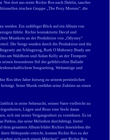
r. Von dort aus reiste Richie Ros nach Dublin, tauchte
ditionellen irischen Gruppe „The Poxy Morons“, die
u werden. Ein zufälliger Blick auf ein Album von
gezogen fühlte. Richie kontaktierte David und
rischen Musikern an der Produktion von „Odyssey“
orteil. Die Songs wurden durch die Produktion und die
 Hingearty am Schlagzeug, Ruth O Mahoney Brady am
lins am Waldhorn und Aidan Kelly an der Trompete.
seinen besonderen Stil der gefühlvollen Ballade
l leidenschaftlichem Songwriting. Wehmütige und
chie Ros über Jahre hinweg zu seinem persönlichen
t beiträgt. Seine Musik entführt seine Zuhörer an einen
nblick in seine Sehnsucht, seinen Vater vielleicht zu
elegenheiten, Lügen und Reue eine Seele daran
n, sich mit seiner Vergangenheit zu versöhnen. Es ist
 Pathos, das seine Melodien durchdringt, bietet
uf dem gesamten Album bildet Richies Innenleben die
“ ihren Höhepunkt erreicht, kommt Richie Ros zu der
Jeder sehnt sich nach einem Märchen“, sagt Richie Ros,