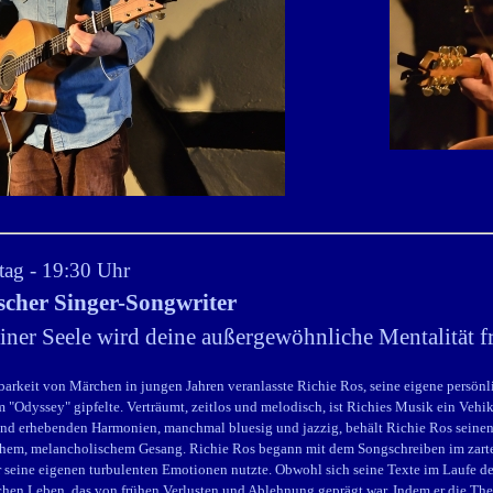
tag - 19:30 Uhr
ischer Singer-Songwriter
iner Seele wird deine außergewöhnliche Mentalität fr
arkeit von Märchen in jungen Jahren veranlasste Richie Ros, seine eigene persönl
"Odyssey" gipfelte. Verträumt, zeitlos und melodisch, ist Richies Musik ein Vehike
nd erhebenden Harmonien, manchmal bluesig und jazzig, behält Richie Ros seinen
chem, melancholischem Gesang. Richie Ros begann mit dem Songschreiben im zarten
ür seine eigenen turbulenten Emotionen nutzte. Obwohl sich seine Texte im Laufe de
en Leben, das von frühen Verlusten und Ablehnung geprägt war. Indem er die Them