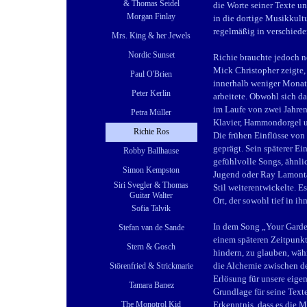
& Thomas Seidel
die Worte seiner Texte un
Morgan Finlay
in die dortige Musikkult
regelmäßig in verschiede
Mrs. King & her Jewels
Nordic Sunset
Richie brauchte jedoch n
Mick Christopher zeigte,
Paul O'Brien
innerhalb weniger Monate
Peter Kerlin
arbeitete. Obwohl sich d
im Laufe von zwei Jahre
Petra Müller
Klavier, Hammondorgel u
Richie Ros
Die frühen Einflüsse von
geprägt. Sein späterer E
Robby Ballhause
gefühlvolle Songs, ähnli
Simon Kempston
Jugend oder Ray Lamontag
Siri Svegler & Thomas
Stil weiterentwickelte. E
Guitar Walter
Ort, der sowohl tief in ih
Sofia Talvik
In dem Song „Your Garden
Stefan van de Sande
einem späteren Zeitpunkt
Stern & Gosch
hindern, zu glauben, wäh
die Alchemie zwischen de
Störenfried & Strickmarie
Erlösung für unsere eige
Tamara Banez
Grundlage für seine Text
Erkenntnis, dass es die Mu
The Monotrol Kid