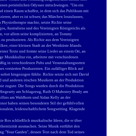
eigenen persönlichen Odyssee mitschwingen. "Um ein
nd einen Raum schaffen, in dem sich das Publikum mit
eren, aber es ist schwer, das Märchen loszulassen,
 Physiotherapie machte, setzte Richie seine
s, Australiens und des Vereinigten Königreichs als
ln, vor allem seine komplizierten, an Tommy
zu produzieren. Als Richie aus dem Vereinigten
lkee, einer kleinen Stadt an der Westküste Irlands.
einer Texte und formte seine Lieder an einem Ort, an
ige Musikkultur ein, arbeitete mit verschiedenen
ßig in verschiedenen Pubs und Veranstaltungsorten
s versierten Produzenten. Ein zufälliger Blick auf
sofort hingezogen fühlte. Richie setzte sich mit David
d und anderen irischen Musikern an der Produktion
chie zugute. Die Songs wurden durch die Produktion
e Hingearty am Schlagzeug, Ruth O Mahoney Brady am
ollins am Waldhorn und Aidan Kelly an der
nor haben seinen besonderen Stil der gefühlvollen
tionalem, leidenschaftlichem Songwriting. Klagende
e Ros schließlich musikalische Ideen, die er über
Authentizität ausmachen. Seine Musik entführt den
 Song "Your Garden", dessen Text nach dem Tod seines