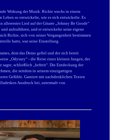
lende Wirkung der Musik. Richie wuchs in einem
in Leben so entwickelte, wie es sich entwickelte. Es
in allererstes Lied auf der Gitarre „Johnny Be Goode“
 und aufzuführen, und er entwickelte seine eigene
e sich Richie, sich von seiner Vergangenheit bestimmen
trolle hatte, war seine Einstellung.
mes, dem das Demo gefiel und der sich bereit
eise „Odyssey“ - die Reise eines kleinen Jungen, der
st sagte, schließlich „befreit“. Die Entdeckung der
ehmen, die seitdem in seinem einzigartigen
nneren Gefühle. Garniert mit nachdenklichen Texten
lladesken Ausdruck bei, untermalt von