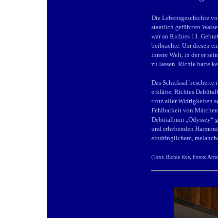
Die Lebensgeschichte von
staatlich geführten Waise
war an Richies 11. Geburt
beibrachte. Um diesen em
innere Welt, in der er se
zu lassen. Richie hatte k
Das Schicksal bescherte
erklärte, Richies Debüta
trotz aller Widrigkeiten 
Fehlbarkeit von Märchen 
Debütalbum „Odyssey“ gip
und erhebenden Harmonien
eindringlichem, melanch
(Text: Richie Ros,
Fotos: Arn