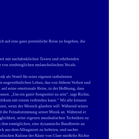
ch auf eine ganz persönliche Reise zu begeben, die
niert mit nachdenklichen Texten und erhebenden
t von eindringlichen melancholischen Vocals.
k als Ventil für seine eigenen turbulenten
nem ungewöhnlichen Leben, das von frühem Verlust und
auf seine emotionale Reise, in der Hoffnung, dass
nnen. „Um ein guter Songwriter zu sein“, sagt Richie,
blikum mit einem verbinden kann.“ Wir alle können
lassen, wenn der Mensch glauben will. Während seines
und die Feinabstimmung seiner Musik an. Während er
öglichkeit, seine eigenen musikalischen Techniken zu
s ihm ermöglichen, eine dynamische Bandbreite an
ch aus dem Alltagstrott zu befreien, und suchte
holischen Kulisse der Küste von Clare meißelte Richie