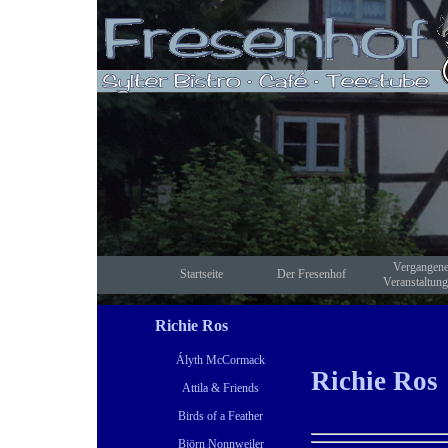
Direkt zum Seiteninhalt
Vergangen
Startseite
Der Fresenhof
▼
Veranstaltun
Richie Ros
Ályth McCormack
Richie Ros
Attila & Friends
Birds of a Feather
Björn Nonnweiler