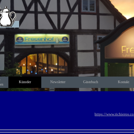
Menü überspringen
e
Künstler
Newsletter
Gästebuch
Kontakt
▼
gen
https://www.richieros.c