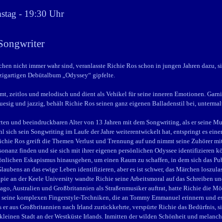
stag - 19:30 Uhr
-Songwriter
chen nicht immer wahr sind, veranlasste Richie Ros schon in jungen Jahren dazu, si
nzigartigen Debütalbum „Odyssey“ gipfelte.
umt, zeitlos und melodisch und dient als Vehikel für seine inneren Emotionen. Gar
sig und jazzig, behält Richie Ros seinen ganz eigenen Balladenstil bei, untermal
ten und beeindruckbaren Alter von 13 Jahren mit dem Songwriting, als er seine Musi
 sich sein Songwriting im Laufe der Jahre weiterentwickelt hat, entspringt es ei
ichie Ros greift die Themen Verlust und Trennung auf und nimmt seine Zuhörer mit 
onanz finden und sie sich mit ihrer eigenen persönlichen Odyssee identifizieren kö
önlichen Eskapismus hinausgehen, um einen Raum zu schaffen, in dem sich das Pu
Glaubens an das ewige Leben identifizieren, aber es ist schwer, das Märchen loszu
pie an der Keele University wandte Richie seine Arbeitsmoral auf das Schreiben 
ago, Australien und Großbritannien als Straßenmusiker auftrat, hatte Richie die M
e seine komplexen Fingerstyle-Techniken, die an Tommy Emmanuel erinnern und e
 er aus Großbritannien nach Irland zurückkehrte, verspürte Richie das Bedürfnis, si
 kleinen Stadt an der Westküste Irlands. Inmitten der wilden Schönheit und melanc