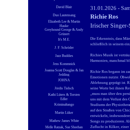
31.01.2026 - Sam
David Blair
Richie Ros
Duo Lautensang
Elizabeth Lee & Martin
Irischer Singer
Hauke
Greyhound George & Andy
Grünert
Die Erkenntnis, dass Mär
It's M.E.
schließlich in seinem ei
J. F. Schröder
Richies Musik ist verträ
Jazz Buddies
Harmonien, manchmal blue
Jens Kommnick
Joanna Scott Douglas & Jan
Richie Ros begann im zar
Jedding
Emotionen nutzte. Obwohl
JOHNA
Ablehnung geprägt ist. R
seine Worte bei ihnen Res
Jördis Tielsch
„muss man über den pers
Kathi Lüters & Torsten
uns mit dem Verlust des 
Edler
Studiums der Physiothera
Kriminaltango
auf den Straßen von Chic
Martin Lüker
entwickeln, insbesonder
Mathew James White
Songs zu produzieren. Als
Zuflucht in Kilkee, einer
Melle Ratzak, Sue Sheehan