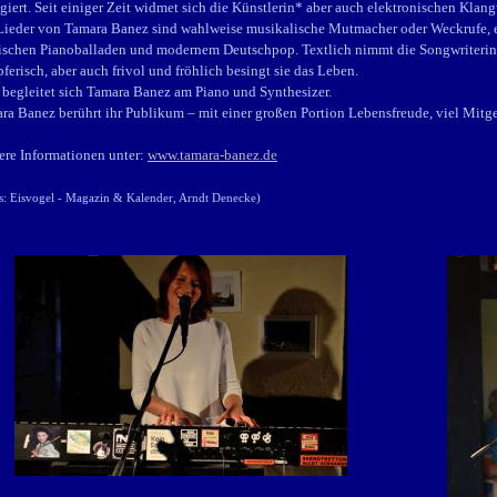
giert. Seit einiger Zeit widmet sich die Künstlerin* aber auch elektronischen Klan
Lieder von Tamara Banez sind wahlweise musikalische Mutmacher oder Weckrufe, ei
ischen Pianoballaden und modernem Deutschpop. Textlich nimmt die Songwriterin
ferisch, aber auch frivol und fröhlich besingt sie das Leben.
 begleitet sich Tamara Banez am Piano und Synthesizer.
ra Banez berührt ihr Publikum – mit einer großen Portion Lebensfreude, viel Mitg
ere Informationen unter:
www.tamara-banez.de
s: Eisvogel - Magazin & Kalender, Arndt Denecke)