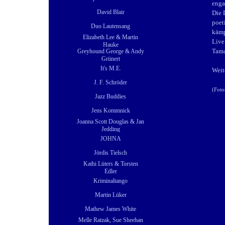
enga
David Blair
Die 
poet
Duo Lautensang
kämp
Elizabeth Lee & Martin
Live
Hauke
Tama
Greyhound George & Andy
Grünert
It's M.E.
Weit
J. F. Schröder
(Foto
Jazz Buddies
Jens Kommnick
Joanna Scott Douglas & Jan
Jedding
JOHNA
Jördis Tielsch
Kathi Lüters & Torsten
Edler
Kriminaltango
Martin Lüker
Mathew James White
Melle Ratzak, Sue Sheehan