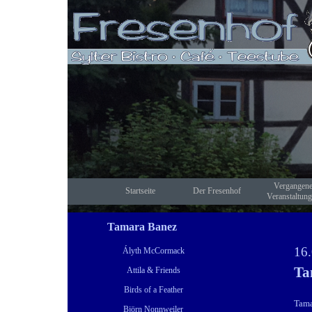
Direkt zum Seiteninhalt
Vergangen
Startseite
Der Fresenhof
▼
Veranstaltun
Tamara Banez
16.
Ályth McCormack
Ta
Attila & Friends
Birds of a Feather
Tama
Björn Nonnweiler