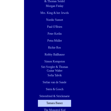
& Thomas Seidel
Morgan Finlay
Mrs. King & her Jewels
Nordic Sunset
Paul O'Brien
Peter Kerlin
Petra Müller
Richie Ros
Robby Ballhause
Simon Kempston
Siri Svegler & Thomas
Guitar Walter
Sofia Talvik
Stefan van de Sande
Stern & Gosch
Störenfried & Strickmarie
Tamara Banez
The Monotrol Kid