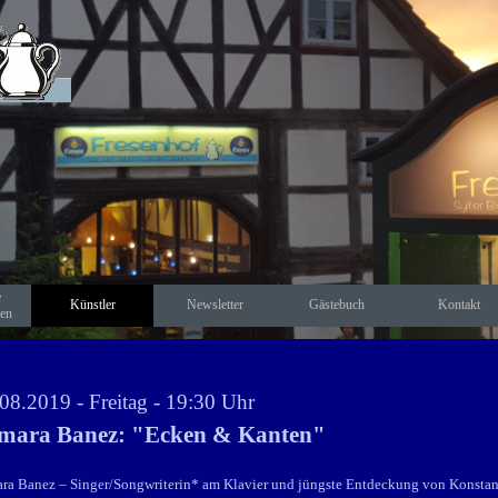
Menü überspringen
e
Künstler
Newsletter
Gästebuch
Kontakt
▼
gen
08.2019 - Freitag - 19:30 Uhr
mara Banez: "Ecken & Kanten"
ra Banez – Singer/Songwriterin* am Klavier und jüngste Entdeckung von Konstanti